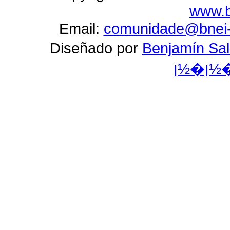
www.b
Email:
comunidade@bnei-i
Diseñado por
Benjamín Salcedo/ן�½ן�½ן